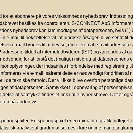
 at abonnere på vores virksomheds nyhedsbrev. Indtastningss
dsbrevet bestilles fra controlleren. S-CONNECT ApS informerer
dens nyhedsbrev kan kun modtages af datapersonen, hvis (1) d
n e-mail til bekræftelse vil, af juridiske årsager, blive sendt t
ses e-mail bruges til at bevise, om ejeren af e-mail adressen s
P-adressen, tildelt af internetudbyderen (ISP) og anvendes af da
r nødvendig for at forstå det (mulige) misbrug af datapersonens e
ersonoplysninger, der indsamles i forbindelse med registrering til
rmeres via e-mail, såfremt dette er nødvendigt for driften af ny
 i de tekniske forhold. Der vil ikke blive overført personlige dat
ges af datapersonen. Samtykket til opbevaring af personoplysni
kaldelse af samtykke findes et link i alle nyhedsbreve. Det er ogs
lleren på anden vis.
ngspixler. En sporingspixel er en miniature grafik indlejret i 
 statistisk analyse af graden af succes i fore online marketingk