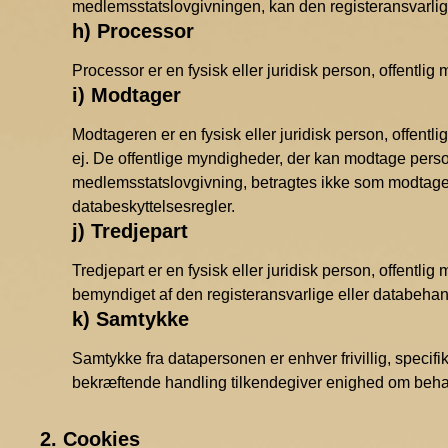
medlemsstatslovgivningen, kan den registeransvarlige
h) Processor
Processor er en fysisk eller juridisk person, offentl
i) Modtager
Modtageren er en fysisk eller juridisk person, offentl
ej. De offentlige myndigheder, der kan modtage per
medlemsstatslovgivning, betragtes ikke som modtage
databeskyttelsesregler.
j) Tredjepart
Tredjepart er en fysisk eller juridisk person, offent
bemyndiget af den registeransvarlige eller databehand
k) Samtykke
Samtykke fra datapersonen er enhver frivillig, specif
bekræftende handling tilkendegiver enighed om beha
2. Cookies