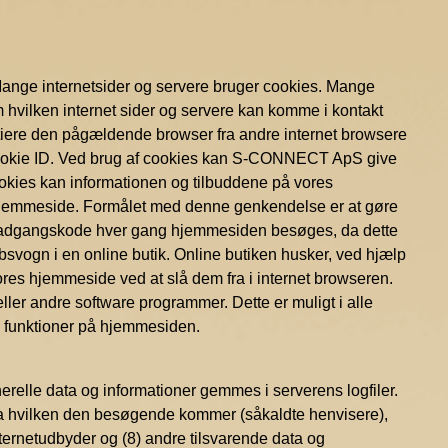
Mange internetsider og servere bruger cookies. Mange
m hvilken internet sider og servere kan komme i kontakt
rentiere den pågældende browser fra andre internet browsere
e cookie ID. Ved brug af cookies kan S-CONNECT ApS give
ookies kan informationen og tilbuddene på vores
 hjemmeside. Formålet med denne genkendelse er at gøre
ste adgangskode hver gang hjemmesiden besøges, da dette
vogn i en online butik. Online butiken husker, ved hjælp
ores hjemmeside ved at slå dem fra i internet browseren.
eller andre software programmer. Dette er muligt i alle
se funktioner på hjemmesiden.
le data og informationer gemmes i serverens logfiler.
 fra hvilken den besøgende kommer (såkaldte henvisere),
nternetudbyder og (8) andre tilsvarende data og