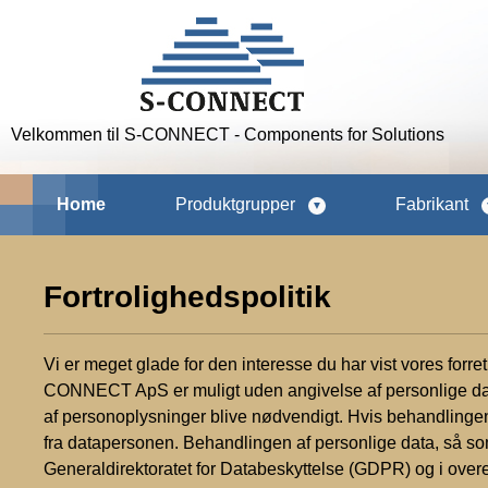
p to main content
Skip to search
Skip to main navigation
Velkommen til S-CONNECT - Components for Solutions
Home
Produktgrupper
Fabrikant
Fortrolighedspolitik
Vi er meget glade for den interesse du har vist vores for
CONNECT ApS er muligt uden angivelse af personlige dat
af personoplysninger blive nødvendigt. Hvis behandlingen
fra datapersonen. Behandlingen af personlige data, så s
Generaldirektoratet for Databeskyttelse (GDPR) og i ov