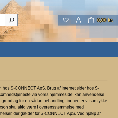
You have 0 wishlist item
0,00 kr.
Sh
elsen hos S-CONNECT ApS. Brug af internet sider hos S-
rksomhedstjeneste via vores hjemmeside, kan anvendelse
t grundlag for en sådan behandling, indhenter vi samtykke
erson skal altid være i overensstemmelse med
mmelser, der gælder for S-CONNECT ApS. Ved hjælp af