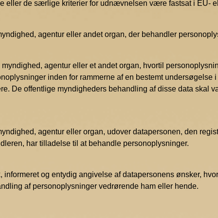
 eller de særlige kriterier for udnævnelsen være fastsat i EU- 
ig myndighed, agentur eller andet organ, der behandler personopl
ig myndighed, agentur eller et andet organ, hvortil personoplysni
sonoplysninger inden for rammerne af en bestemt undersøgelse 
re. De offentlige myndigheders behandling af disse data ska
lig myndighed, agentur eller organ, udover datapersonen, den reg
leren, har tilladelse til at behandle personoplysninger.
ik, informeret og entydig angivelse af datapersonens ønsker, hvo
ndling af personoplysninger vedrørende ham eller hende.