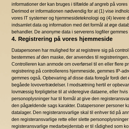
informationer der kan bruges i tilfælde af angreb på vo
Derimod er informationen nødvendig for at (1) vise indhol
vores IT systemer og hjemmesideteknologi og (4) levere
indsamlet data og information med det formål at øge datab
behandler. De anonyme data i serverens logfiler gemmes ad
4. Registrering på vores hjemmeside
Datapersonen har mulighed for at registrere sig på contro
bestemmes af den maske, der anvendes til registreringen.
Controlleren kan anmode om overførsel til en eller flere pr
registrering på controllerens hjemmeside, gemmes IP-adres
gemmes også. Opbevaring af disse data foregår fordi det 
begåede lovovertrædelser. I modsætning hertil er opbevarin
lovmæssig forpligtelse til at videregive dataene, eller hvis
personoplysninger har til formål at give den registeransvar
den pågældende sags karakter. Datapersoner personer kan t
datalager. Den registeransvarlige skal til enhver tid p
den registeransvarlige rette eller slette personoplysninger
registeransvarlige medarbejderstab er til rådighed som 