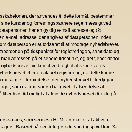
kabelonen, der anvendes til dette formål, bestemmer,
 sine kunder og forretningspartnere regelmæssigt ved
atapersonen har en gyldig e-mail adresse og (2)
il den e-mail adresse, der angives af datapersonen inden
om dataperson er autoriseret til at modtage nyhedsbrevet.
tapersonen på tidspunktet for registreringen, samt dato og
-mail adressen på et senere tidspunkt, og det tjener derfor
 nyhedsbrevet, vil kun blive brugt til at sende vores
hedsbrevet eller en aktuel registrering, da dette kunne
a indsamlet i forbindelse med nyhedsbrevet til tredjepart.
nger, som datapersonen har givet til afsendelse af
å til enhver tid muligt at afmelde nyhedsbrevet direkte på
de e-mails, som sendes i HTML-format for at aktivere
ampagner. Baseret på den integrerede sporingspixel kan S-