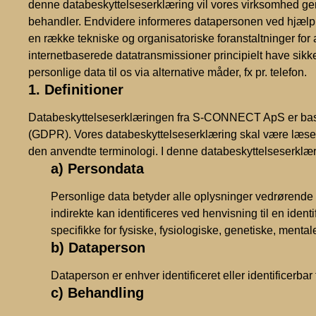
denne databeskyttelseserklæring vil vores virksomhed ger
behandler. Endvidere informeres datapersonen ved hjælp 
en række tekniske og organisatoriske foranstaltninger for
internetbaserede datatransmissioner principielt have sikkerh
personlige data til os via alternative måder, fx pr. telefon.
1. Definitioner
Databeskyttelseserklæringen fra S-CONNECT ApS er basere
(GDPR). Vores databeskyttelseserklæring skal være læselig 
den anvendte terminologi. I denne databeskyttelseserklær
a) Persondata
Personlige data betyder alle oplysninger vedrørende en 
indirekte kan identificeres ved henvisning til en identif
specifikke for fysiske, fysiologiske, genetiske, mental
b) Dataperson
Dataperson er enhver identificeret eller identificerb
c) Behandling