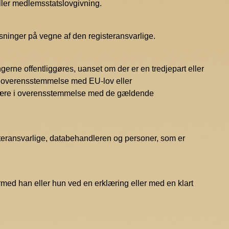
eller medlemsstatslovgivning.
ysninger på vegne af den registeransvarlige.
ngerne offentliggøres, uanset om der er en tredjepart eller
i overensstemmelse med EU-lov eller
l være i overensstemmelse med de gældende
isteransvarlige, databehandleren og personer, som er
rmed han eller hun ved en erklæring eller med en klart