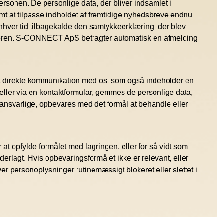
rsonen. De personlige data, der bliver indsamlet i
t at tilpasse indholdet af fremtidige nyhedsbreve endnu
 enhver tid tilbagekalde den samtykkeerklæring, der blev
trolleren. S-CONNECT ApS betragter automatisk en afmelding
t direkte kommunikation med os, som også indeholder en
 eller via en kontaktformular, gemmes de personlige data,
ransvarlige, opbevares med det formål at behandle eller
t opfylde formålet med lagringen, eller for så vidt som
derlagt. Hvis opbevaringsformålet ikke er relevant, eller
er personoplysninger rutinemæssigt blokeret eller slettet i