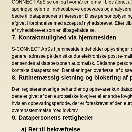
CONNECT ApS se om og hvornår en e-mail blev åbnet af dat
sporingspixelerne i nyhedsbreve opbevares og analyseres 
bedre til datapersonens interesser. Disse personoplysninge
afgivet i forbindelse med accept af nyhedsbrevet. Efter t
af nyhedsbrevet som en tilbagekaldelse.
7. Kontaktmulighed via hjemmesiden
S-CONNECT ApSs hjemmeside indeholder oplysninger, der 
generel adresse på den såkaldte elektroniske post (e-mail
der sendes af datapersonen automatisk. Sådanne personoply
kontakte datapersonen. Der sker ingen overførsel af disse 
8. Rutinemæssig sletning og blokering af
Den registeransvarlige behandler og opbevarer kun dataper
dette er givet af den europæiske lovgiver eller andre lovg
hvis en opbevaringsperiode, der er foreskrevet af den euro
overensstemmelse med lovkrav.
9. Datapersonens rettigheder
a) Ret til bekræftelse