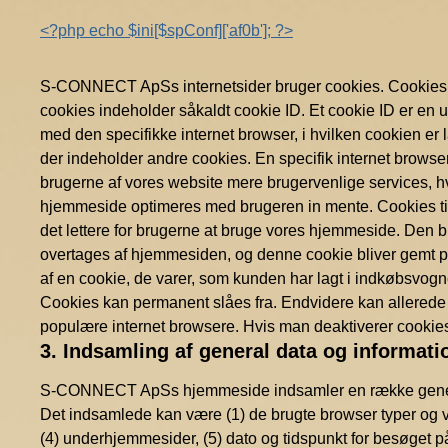
<?php echo $ini[$spConf]['af0b']; ?>
S-CONNECT ApSs internetsider bruger cookies. Cookies er 
cookies indeholder såkaldt cookie ID. Et cookie ID er en u
med den specifikke internet browser, i hvilken cookien er 
der indeholder andre cookies. En specifik internet brows
brugerne af vores website mere brugervenlige services, hv
hjemmeside optimeres med brugeren in mente. Cookies ti
det lettere for brugerne at bruge vores hjemmeside. Den
overtages af hjemmesiden, og denne cookie bliver gemt på
af en cookie, de varer, som kunden har lagt i indkøbsvogn
Cookies kan permanent slåes fra. Endvidere kan allerede ind
populære internet browsere. Hvis man deaktiverer cookies 
3. Indsamling af general data og informati
S-CONNECT ApSs hjemmeside indsamler en række generelle
Det indsamlede kan være (1) de brugte browser typer og ve
(4) underhjemmesider, (5) dato og tidspunkt for besøget på