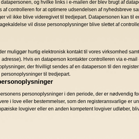
apersonen, og hvilke links i e-mailen der blev brugt af datape
af controlleren for at optimere udsendelsen af nyhedsbreve sam
r vil ikke blive videregivet til tredjepart. Datapersonen kan til
ilbagekaldelse vil disse personoplysninger blive slettet af con
muliggør hurtig elektronisk kontakt til vores virksomhed sam
 adresse). Hvis en dataperson kontakter controlleren via e-mail
sninger, der frivilligt sendes af en dataperson til den registe
personoplysninger til tredjepart.
 personoplysninger
sonens personoplysninger i den periode, der er nødvendig for a
ivere i love eller bestemmelser, som den registeransvarlige er un
pæiske lovgiver eller en anden kompetent lovgiver udløber, bliv