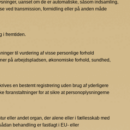
lysninger, uanset om de er automatiske, såsom indsamling,
relse ved transmission, formidling eller på anden måde
i fremtiden.
inger til vurdering af visse personlige forhold
ioner på arbejdspladsen, økonomiske forhold, sundhed,
ives en bestemt registrering uden brug af yderligere
e foranstaltninger for at sikre at personoplysningerne
ntur eller andet organ, der alene eller i fællesskab med
dan behandling er fastlagt i EU- eller