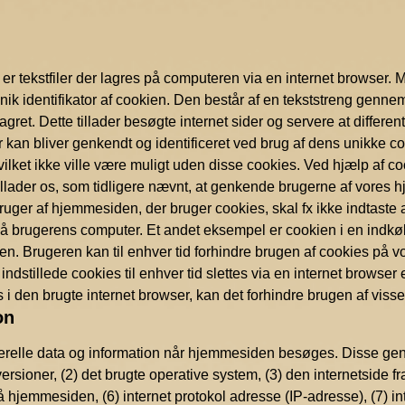
tekstfiler der lagres på computeren via en internet browser. 
nik identifikator af cookien. Den består af en tekststreng genne
lagret. Dette tillader besøgte internet sider og servere at diffe
er kan bliver genkendt og identificeret ved brug af dens unikk
ilket ikke ville være muligt uden disse cookies. Ved hjælp af c
llader os, som tidligere nævnt, at genkende brugerne af vores
 bruger af hjemmesiden, der bruger cookies, skal fx ikke indta
 brugerens computer. Et andet eksempel er cookien i en indkøbs
en. Brugeren kan til enhver tid forhindre brugen af cookies på v
stillede cookies til enhver tid slettes via en internet browser 
i den brugte internet browser, kan det forhindre brugen af vis
on
 data og information når hjemmesiden besøges. Disse generel
rsioner, (2) det brugte operative system, (3) den internetside
 hjemmesiden, (6) internet protokol adresse (IP-adresse), (7) i