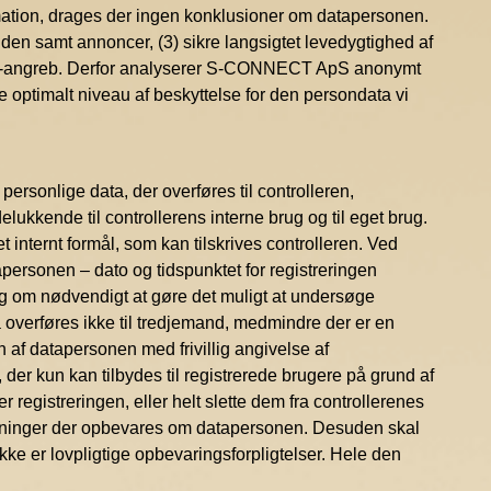
mation, drages der ingen konklusioner om datapersonen.
den samt annoncer, (3) sikre langsigtet levedygtighed af
yber-angreb. Derfor analyserer S-CONNECT ApS anonymt
 optimalt niveau af beskyttelse for den persondata vi
rsonlige data, der overføres til controlleren,
kkende til controllerens interne brug og til eget brug.
t internt formål, som kan tilskrives controlleren. Ved
personen – dato og tidspunktet for registreringen
og om nødvendigt at gøre det muligt at undersøge
a overføres ikke til tredjemand, medmindre der er en
en af datapersonen med frivillig angivelse af
 der kun kan tilbydes til registrerede brugere på grund af
egistreringen, eller helt slette dem fra controllerenes
lysninger der opbevares om datapersonen. Desuden skal
ikke er lovpligtige opbevaringsforpligtelser. Hele den