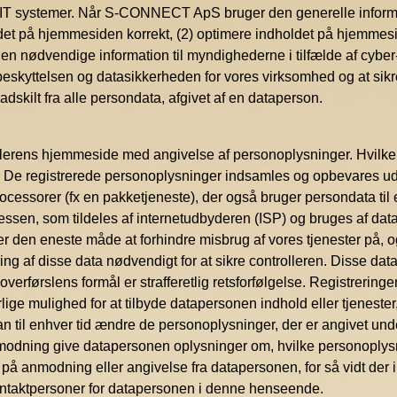
res IT systemer. Når S-CONNECT ApS bruger den generelle infor
det på hjemmesiden korrekt, (2) optimere indholdet på hjemmesi
 den nødvendige information til myndighederne i tilfælde af c
eskyttelsen og datasikkerheden for vores virksomhed og at sikre
skilt fra alle persondata, afgivet af en dataperson.
llerens hjemmeside med angivelse af personoplysninger. Hvilke pe
 De registrerede personoplysninger indsamles og opbevares udelu
ocessorer (fx en pakketjeneste), der også bruger persondata til e
sen, som tildeles af internetudbyderen (ISP) og bruges af data
er den eneste måde at forhindre misbrug af vores tjenester på, 
g af disse data nødvendigt for at sikre controlleren. Disse dat
 overførslens formål er strafferetlig retsforfølgelse. Registrering
lige mulighed for at tilbyde datapersonen indhold eller tjenester,
il enhver tid ændre de personoplysninger, der er angivet under r
å anmodning give datapersonen oplysninger om, hvilke personop
 på anmodning eller angivelse fra datapersonen, for så vidt der 
kontaktpersoner for datapersonen i denne henseende.