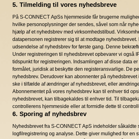
5. Tilmelding til vores nyhedsbreve
På S-CONNECT ApSs hjemmeside får brugerne mulighed for
hvilke personoplysninger der sendes, såvel som når nyhe
hjælp af et nyhedsbrev med virksomhedstilbud. Virksomhe
datapersonen registrerer sig til at modtage nyhedsbrevet. E
udsendelse af nyhedsbrev for første gang. Denne bekræftel
Under registreringen til nyhedsbrevet opbevarer vi også I
tidspunkt for registreringen. Indsamlingen af disse data e
formålet, juridisk at beskytte den registeransvarlige. De p
nyhedsbrev. Derudover kan abonnenter på nyhedsbrevet info
ske i tilfælde af ændringer af nyhedsbrevet, eller ændringer
Abonnementet på vores nyhedsbrev kan til enhver tid opsi
nyhedsbrevet, kan tilbagekaldes til enhver tid. Til tilbage
controllerens hjemmeside eller at formidle dette til contro
6. Sporing af nyhedsbrev
Nyhedsbrevet fra S-CONNECT ApS indeholder såkaldte spori
logfilregistrering og analyse. Dette giver mulighed for en