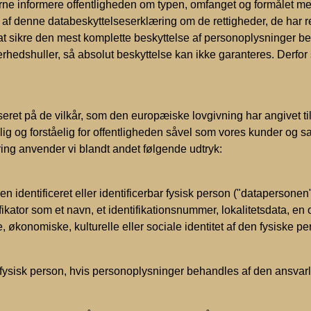
ne informere offentligheden om typen, omfanget og formålet me
af denne databeskyttelseserklæring om de rettigheder, de har 
 at sikre den mest komplette beskyttelse af personoplysninger b
edshuller, så absolut beskyttelse kan ikke garanteres. Derfor stå
t på de vilkår, som den europæiske lovgivning har angivet til
og forståelig for offentligheden såvel som vores kunder og samar
ing anvender vi blandt andet følgende udtryk:
identificeret eller identificerbar fysisk person ("datapersonen").
ikator som et navn, et identifikationsnummer, lokalitetsdata, en onl
e, økonomiske, kulturelle eller sociale identitet af den fysiske pe
ar fysisk person, hvis personoplysninger behandles af den ansvarl