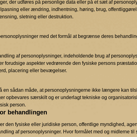
ger, der udføres på personlige data eller på et sæt af personop
 tilpasning eller ændring, indhentning, høring, brug, offentliggø
nsning, sletning eller destruktion.
ersonoplysninger med det formål at begrænse deres behandling 
andling af personoplysninger, indeholdende brug af personoplysn
ller forudsige aspekter vedrørende den fysiske persons præstat
ærd, placering eller bevægelser.
 en sådan måde, at personoplysningerne ikke længere kan tilskr
er opbevares særskilt og er underlagt tekniske og organisatorisk
ysisk person.
 for behandlingen
 er den fysiske eller juridiske person, offentlige myndighed, age
ling af personoplysninger. Hvor formålet med og midlerne til så