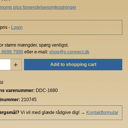
/
. moms plus forsendelsesomkostninger
R
a
r
pris -
Login
i
t
a
for større mængder, spørg venligst.
n
 8699 7996
eller e-mail:
shop@s-connect.dk
Quantity: Enter the desired amount or use t
Add to shopping cart
ist
ns varenummer:
DDC-1680
elnummer:
210745
ørgsmål?
Vi vil med glæde rådgive dig!
→
Kontaktformular