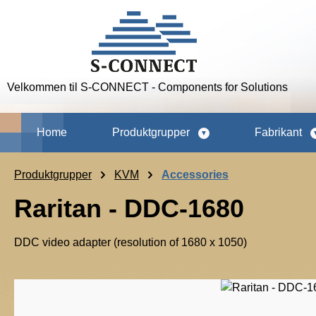
p to main content
Skip to search
Skip to main navigation
Velkommen til S-CONNECT - Components for Solutions
Home
Produktgrupper
Fabrikant
Produktgrupper
KVM
Accessories
Raritan - DDC-1680
DDC video adapter (resolution of 1680 x 1050)
Skip image gallery