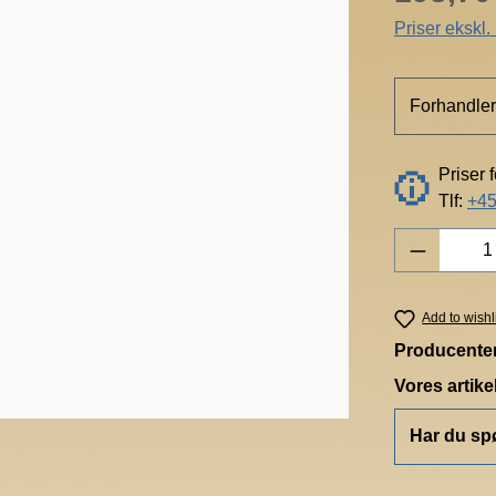
Priser ekskl
Forhandler
Priser 
Tlf:
+45
Product 
Add to wishl
Producente
Vores artik
Har du sp