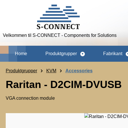
p to main content
Skip to search
Skip to main navigation
Velkommen til S-CONNECT - Components for Solutions
Home
Produktgrupper
Fabrikant
Produktgrupper
KVM
Accessories
Raritan - D2CIM-DVUSB
VGA connection module
Skip image gallery