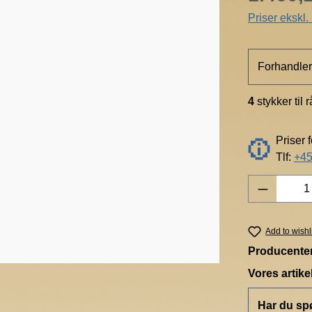
Priser ekskl
Forhandler
4
stykker til 
Priser 
Tlf:
+45
Product 
Add to wishl
Producente
Vores artik
Har du sp