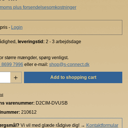
/
. moms plus forsendelsesomkostninger
R
a
r
pris -
Login
i
t
rådighed,
leveringstid:
2 - 3 arbejdsdage
a
n
for større mængder, spørg venligst.
 8699 7996
eller e-mail:
shop@s-connect.dk
Quantity: Enter the desired amount or use t
Add to shopping cart
ist
ns varenummer:
D2CIM-DVUSB
elnummer:
210612
ørgsmål?
Vi vil med glæde rådgive dig!
→
Kontaktformular