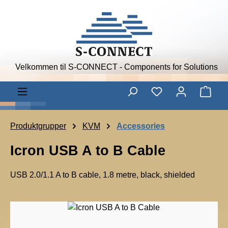
Skip to main content
Velkommen til S-CONNECT - Components for Solutions
Shop
Produktgrupper
KVM
Accessories
Icron USB A to B Cable
USB 2.0/1.1 A to B cable, 1.8 metre, black, shielded
I
c
Skip image gallery
r
o