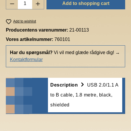
Product Quantity: Enter the desired amount o
Add to shopping cart
Add to wishlist
Producentens varenummer:
21-00113
Vores artikelnummer:
760101
Har du spørgsmål?
Vi vil med glæde rådgive dig!
→
Kontaktformular
Description
USB 2.0/1.1 A
to B cable, 1.8 metre, black,
shielded