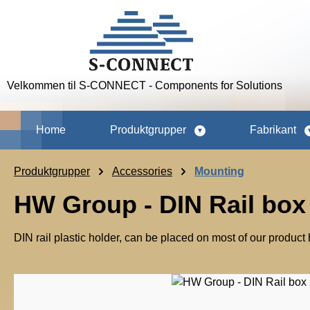
p to main content
Skip to search
Skip to main navigation
Velkommen til S-CONNECT - Components for Solutions
Home
Produktgrupper
Fabrikant
Produktgrupper
Accessories
Mounting
HW Group - DIN Rail box 
DIN rail plastic holder, can be placed on most of our product
Skip image gallery