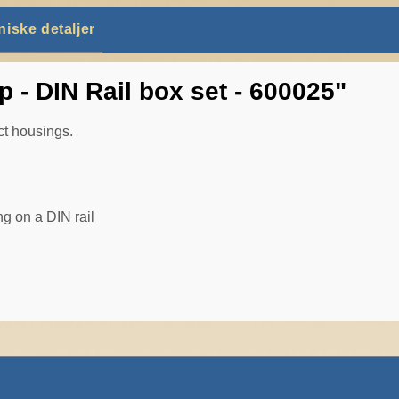
niske detaljer
 - DIN Rail box set - 600025"
ct housings.
g on a DIN rail