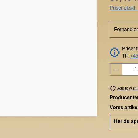
Priser ekskl
Forhandler
Priser 
Tlf:
+45
Product 
Add to wishl
Producente
Vores artik
Har du sp