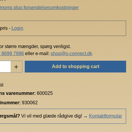
. moms plus forsendelsesomkostninger
pris -
Login
for større mængder, spørg venligst.
 8699 7996
eller e-mail:
shop@s-connect.dk
Quantity: Enter the desired amount or use t
Add to shopping cart
ist
ns varenummer:
600025
elnummer:
930062
ørgsmål?
Vi vil med glæde rådgive dig!
→
Kontaktformular