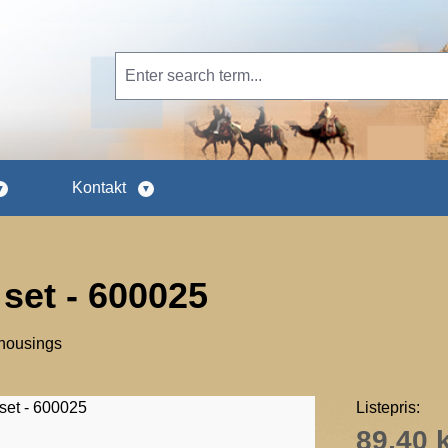
Kontakt
set - 600025
 housings
Listepris:
89,40 k